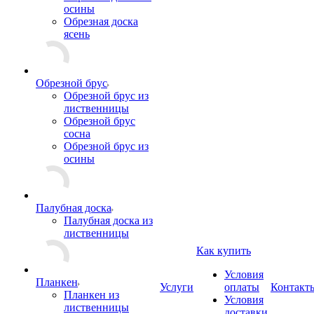
осины
Обрезная доска
ясень
Обрезной брус
Обрезной брус из
лиственницы
Обрезной брус
сосна
Обрезной брус из
осины
Палубная доска
Палубная доска из
лиственницы
Как купить
Условия
Планкен
Услуги
оплаты
Контакт
Планкен из
Условия
лиственницы
доставки