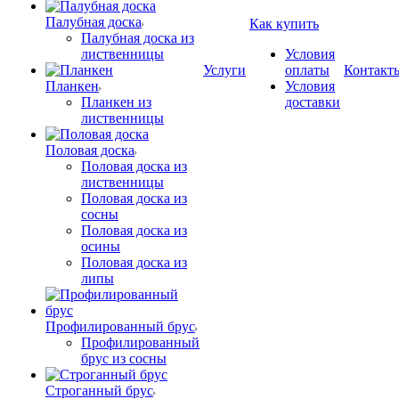
Палубная доска
Как купить
Палубная доска из
лиственницы
Условия
Услуги
оплаты
Контакт
Планкен
Условия
Планкен из
доставки
лиственницы
Половая доска
Половая доска из
лиственницы
Половая доска из
сосны
Половая доска из
осины
Половая доска из
липы
Профилированный брус
Профилированный
брус из сосны
Строганный брус