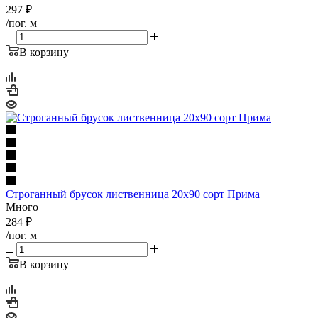
297
₽
/пог. м
В корзину
Строганный брусок лиственница 20х90 сорт Прима
Много
284
₽
/пог. м
В корзину