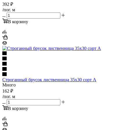
392
₽
/пог. м
В корзину
Строганный брусок лиственница 35х30 сорт А
Много
162
₽
/пог. м
В корзину