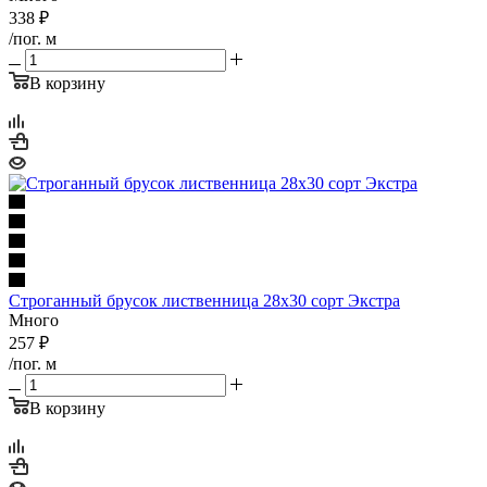
338
₽
/пог. м
В корзину
Строганный брусок лиственница 28х30 сорт Экстра
Много
257
₽
/пог. м
В корзину