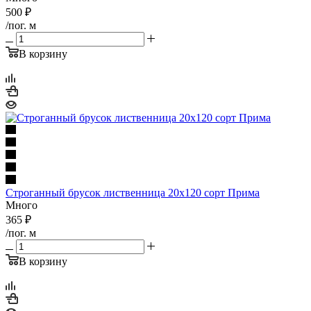
500
₽
/пог. м
В корзину
Строганный брусок лиственница 20х120 сорт Прима
Много
365
₽
/пог. м
В корзину