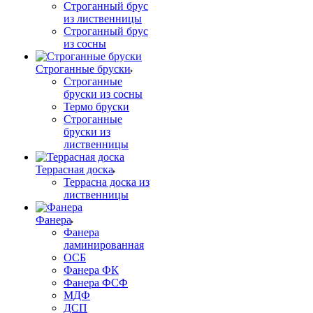
Строганный брус
из лиственницы
Строганный брус
из сосны
Строганные бруски
Строганные
бруски из сосны
Термо бруски
Строганные
бруски из
лиственницы
Террасная доска
Террасна доска из
лиственницы
Фанера
Фанера
ламинированная
ОСБ
Фанера ФК
Фанера ФСФ
МДФ
ДСП