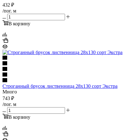
432
₽
/пог. м
В корзину
Строганный брусок лиственница 28х130 сорт Экстра
Много
743
₽
/пог. м
В корзину