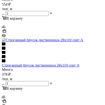
554
₽
/пог. м
В корзину
Строганный брусок лиственница 28х110 сорт А
Много
378
₽
/пог. м
В корзину