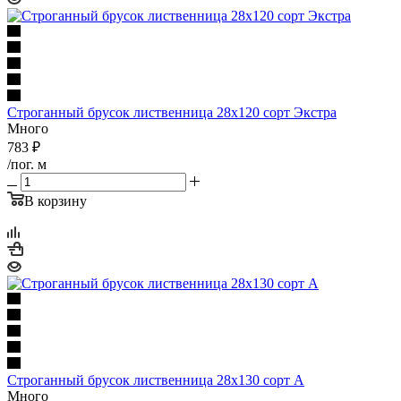
Строганный брусок лиственница 28х120 сорт Экстра
Много
783
₽
/пог. м
В корзину
Строганный брусок лиственница 28х130 сорт А
Много