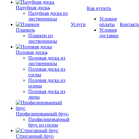
Палубная доска
Как купить
Палубная доска из
лиственницы
Условия
Услуги
оплаты
Контакт
Планкен
Условия
Планкен из
доставки
лиственницы
Половая доска
Половая доска из
лиственницы
Половая доска из
сосны
Половая доска из
осины
Половая доска из
липы
Профилированный брус
Профилированный
брус из сосны
Строганный брус