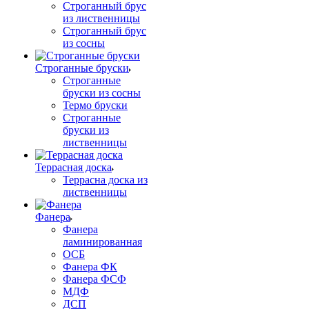
Строганный брус
из лиственницы
Строганный брус
из сосны
Строганные бруски
Строганные
бруски из сосны
Термо бруски
Строганные
бруски из
лиственницы
Террасная доска
Террасна доска из
лиственницы
Фанера
Фанера
ламинированная
ОСБ
Фанера ФК
Фанера ФСФ
МДФ
ДСП