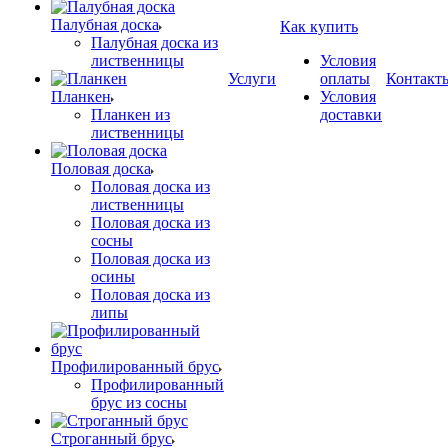
Палубная доска
Как купить
Палубная доска из
лиственницы
Условия
Услуги
оплаты
Контакт
Планкен
Условия
Планкен из
доставки
лиственницы
Половая доска
Половая доска из
лиственницы
Половая доска из
сосны
Половая доска из
осины
Половая доска из
липы
Профилированный брус
Профилированный
брус из сосны
Строганный брус