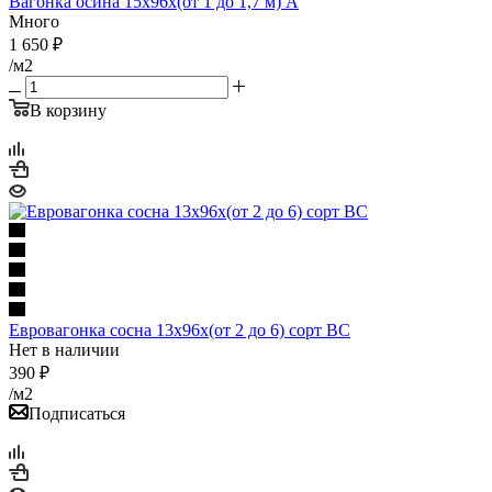
Вагонка осина 15х96х(от 1 до 1,7 м) А
Много
1 650
₽
/м2
В корзину
Евровагонка сосна 13х96х(от 2 до 6) сорт ВС
Нет в наличии
390
₽
/м2
Подписаться