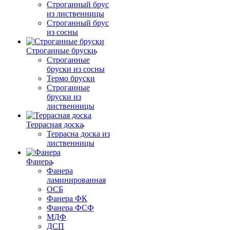
Строганный брус
из лиственницы
Строганный брус
из сосны
Строганные бруски
Строганные
бруски из сосны
Термо бруски
Строганные
бруски из
лиственницы
Террасная доска
Террасна доска из
лиственницы
Фанера
Фанера
ламинированная
ОСБ
Фанера ФК
Фанера ФСФ
МДФ
ДСП