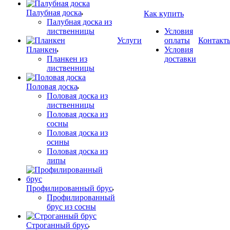
Палубная доска
Как купить
Палубная доска из
лиственницы
Условия
Услуги
оплаты
Контакт
Планкен
Условия
Планкен из
доставки
лиственницы
Половая доска
Половая доска из
лиственницы
Половая доска из
сосны
Половая доска из
осины
Половая доска из
липы
Профилированный брус
Профилированный
брус из сосны
Строганный брус