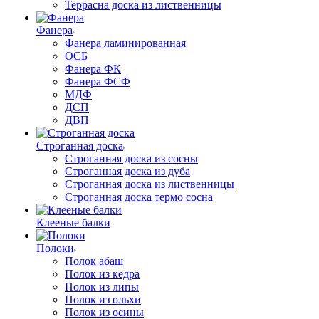
Террасна доска из лиственницы
Фанера
Фанера ламинированная
ОСБ
Фанера ФК
Фанера ФСФ
МДФ
ДСП
ДВП
Строганная доска
Строганная доска из сосны
Строганная доска из дуба
Строганная доска из лиственницы
Строганная доска термо сосна
Клееные балки
Полоки
Полок абаш
Полок из кедра
Полок из липы
Полок из ольхи
Полок из осины