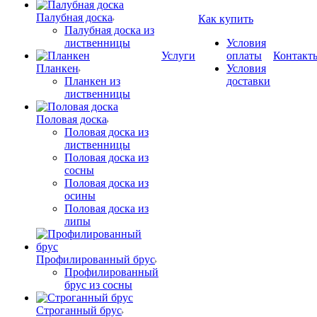
Палубная доска
Как купить
Палубная доска из
лиственницы
Условия
Услуги
оплаты
Контакт
Планкен
Условия
Планкен из
доставки
лиственницы
Половая доска
Половая доска из
лиственницы
Половая доска из
сосны
Половая доска из
осины
Половая доска из
липы
Профилированный брус
Профилированный
брус из сосны
Строганный брус