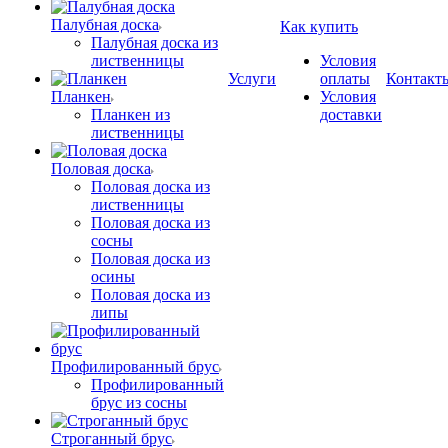
Палубная доска
Как купить
Палубная доска из
лиственницы
Условия
Услуги
оплаты
Контакт
Планкен
Условия
Планкен из
доставки
лиственницы
Половая доска
Половая доска из
лиственницы
Половая доска из
сосны
Половая доска из
осины
Половая доска из
липы
Профилированный брус
Профилированный
брус из сосны
Строганный брус