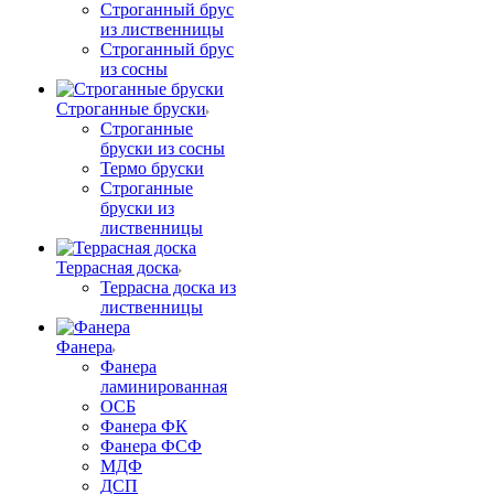
Строганный брус
из лиственницы
Строганный брус
из сосны
Строганные бруски
Строганные
бруски из сосны
Термо бруски
Строганные
бруски из
лиственницы
Террасная доска
Террасна доска из
лиственницы
Фанера
Фанера
ламинированная
ОСБ
Фанера ФК
Фанера ФСФ
МДФ
ДСП