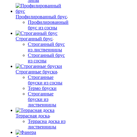
липы
Профилированный брус
Профилированный
брус из сосны
Строганный брус
Строганный брус
из лиственницы
Строганный брус
из сосны
Строганные бруски
Строганные
бруски из сосны
Термо бруски
Строганные
бруски из
лиственницы
Террасная доска
Террасна доска из
лиственницы